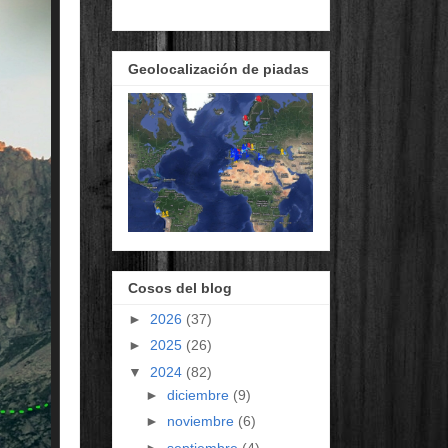
Geolocalización de piadas
Cosos del blog
►
2026
(37)
►
2025
(26)
▼
2024
(82)
►
diciembre
(9)
►
noviembre
(6)
►
septiembre
(4)