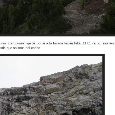
 unos crampones ligeros por si a la bajada hacen falta. El L1 va por esa len
sde que salimos del coche.