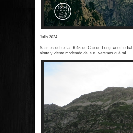
Julio 2024
Salimos sobre las 6:45 de Cap de Long, anoche hab
altura y viento moderado del sur...veremos qué tal.