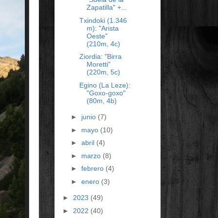
Zapatilla" +...
Txindoki (1.346
m): "Arista
Oeste"
(210m, 4c)
Ziordia: "Birra
Moretti"
(220m, 5c)
Egino (La Leze):
"Goxo-goxo"
(80m, 4b)
►
junio
(7)
►
mayo
(10)
►
abril
(4)
►
marzo
(8)
►
febrero
(4)
►
enero
(3)
►
2023
(49)
►
2022
(40)