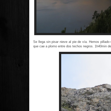
Se llega sin pisar nieve al pie de vía. Hemos pillado
que cae a plomo entre dos techos negros. 1h40min de