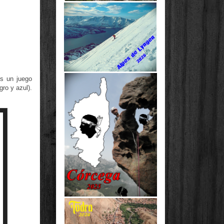
s un juego
gro y azul).