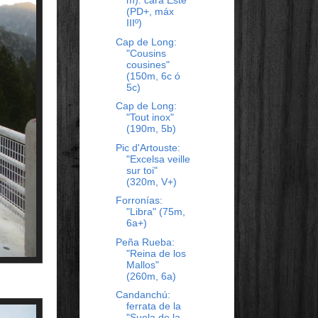
m): cara Este
(PD+, máx
IIIº)
Cap de Long:
"Cousins
cousines"
(150m, 6c ó
5c)
Cap de Long:
"Tout inox"
(190m, 5b)
Pic d'Artouste:
"Excelsa veille
sur toi"
(320m, V+)
Forronías:
"Libra" (75m,
6a+)
Peña Rueba:
"Reina de los
Mallos"
(260m, 6a)
Candanchú:
ferrata de la
"Suela de la