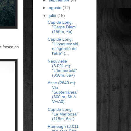
►
agosto
(12)
▼
julio
(15)
Cap de Long:
"Carpe Diem"
(150m, 6b)
Cap de Long:
"L'insoutenabl
e fresco en
e légèreté de
l'être" (...
Néouvielle
(3.091 m):
"L'Immortelà"
(350m, 6a+)
Aspe (2640 m):
Vía
"Subterránea"
(300 m, 6b ó
V+/A0)
Cap de Long:
"La Mariposa"
(115m, 6a+)
Ramougn (3.011