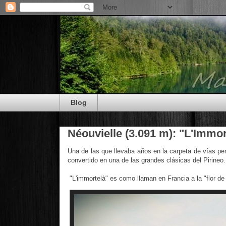
Blog
Néouvielle (3.091 m): "L'Immor
Una de las que llevaba años en la carpeta de vías pe
convertido en una de las grandes clásicas del Pirine
"L'immortelà" es como llaman en Francia a la "flor de 